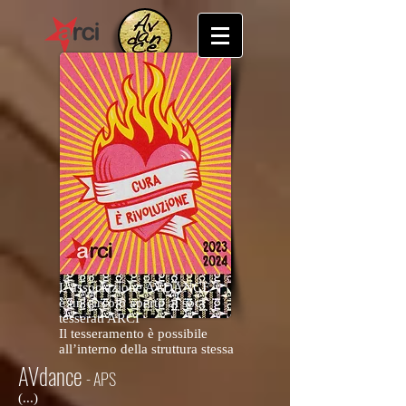
L’associazione AVDANCE
è un circolo aperto ai soci
tesserati ARCI
Il tesseramento è possibile
all’interno della struttura stessa
AVdance
- APS
(...)