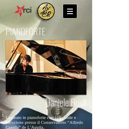
PIANOFORTE
Daniele Boidi
Laureato in pianoforte con 110, Lode e
Menzione presso il Conservatorio “Alfredo
Casella” de L’Aquila,