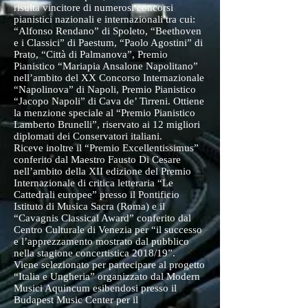
risulta vincitore di numerosi concorsi
pianistici nazionali e internazionali tra cui:
“Alfonso Rendano” di Spoleto, “Beethoven
e i Classici” di Paestum, “Paolo Agostini” di
Prato, “Città di Palmanova”, Premio
Pianistico “Mariapia Ansalone Napolitano”
nell’ambito del XX Concorso Internazionale
“Napolinova” di Napoli, Premio Pianistico
“Jacopo Napoli” di Cava de’ Tirreni. Ottiene
la menzione speciale al “Premio Pianistico
Lamberto Brunelli”, riservato ai 12 migliori
diplomati dei Conservatori italiani.
Riceve inoltre il “Premio Excellentissimus”
conferito dal Maestro Fausto Di Cesare
nell’ambito della XII edizione del Premio
Internazionale di critica letteraria “Le
Cattedrali europee” presso il Pontificio
Istituto di Musica Sacra (Roma) e il
“Cavagnis Classical Award” conferito dal
Centro Culturale di Venezia per “il successo
e l’apprezzamento mostrato dal pubblico
nella stagione concertistica 2018/19”.
Viene selezionato per partecipare al progetto
“Italia e Ungheria” organizzato dal Modern
Musici Aquincum esibendosi presso il
Budapest Music Center per il